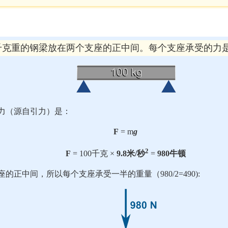
0千克重的钢梁放在两个支座的正中间。每个支座承受的力
力（源自引力）是：
F
= m
g
2
F
= 100千克 ×
9.8米/秒
=
980牛顿
的正中间，所以每个支座承受一半的重量（980/2=490):