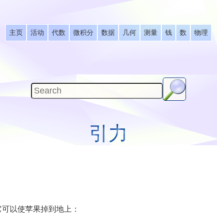
主页
活动
代数
微积分
数据
几何
测量
钱
数
物理
引力
它可以使苹果掉到地上：