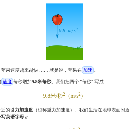
苹果速度越来越快 …… 就是说，苹果在
加速
。
的
速度
每秒增加
9.8米每秒
。我们把两个 "每秒" 写成；
2
2
9.8米/秒
（m/s
）
附近的
引力加速度
（也称重力加速度）。我们生活在地球表面附
小写英语字母
g
：