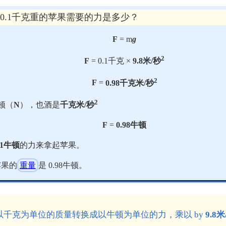
 0.1千克重的苹果需要的力是多少？
F
= m
g
2
F
= 0.1千克 ×
9.8米/秒
2
F
=
0.98千克米/秒
2
顿（
N
），也酒是
千克米/秒
F
=
0.98牛顿
 1牛顿
的力来拿起苹果。
苹果的
重量
是 0.98牛顿。
以千克为单位的质量转换成以牛顿为单位的力，乘以 by
9.8米