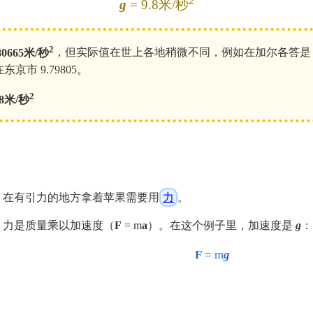
2
g
= 9.8米/秒
2
80665米/秒
，但实际值在世上各地稍微不同，例如在加尔各答是 9.
在东京市 9.79805。
2
.8米/秒
在有引力的地方拿着苹果需要用
力
。
力是质量乘以加速度（
F
= m
a
）。在这个例子里，加速度是
g
：
F
= m
g