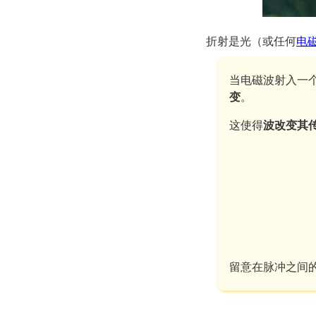
折射是光（或任何
电
当电磁波射入一
变
。
这使得
波改变其
留意在脉冲之间