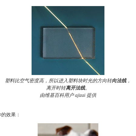
塑料比空气密度高，所以进入塑料块时光的方向转
向法线
，
离开时转
离开法线
。
由维基百科用户 ajizai 提供
妙的效果：