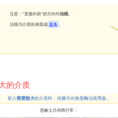
注意："直接向前"的方向叫
法线
。
法线与介质的表面成
直角
。
大的介质
射入
密度较大
的介质时，传播方向角度
向
法线弯曲。
想象士兵布阵行军：