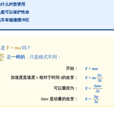
为什么衬垫管用
头盔可以保护性命
汽车有碰撞缓冲区
F = ma
不是
吗？
Δp
是
一样的
，只是格式不同：
Δt
开始：
F = ma
Δv
加速度是速度
v
相对于时间
t
的改变：
F = m
Δt
Δmv
可以重排为
：
F =
Δt
Δp
Δmv
是动量的改变：
F =
Δt