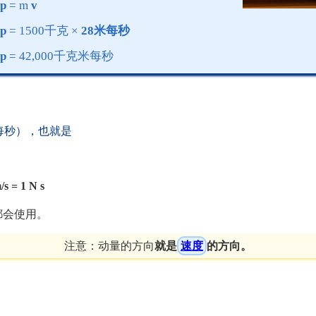
p
= m
v
p
= 1500千克 ×
28米每秒
p
= 42,000千克米每秒
米每秒），也就是
/s = 1 N s
都会使用。
注意：动量的方向
就是
速度
的方向。