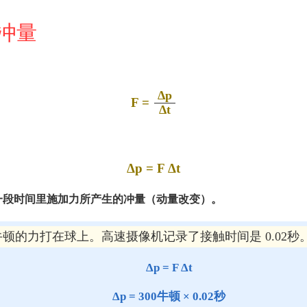
冲量
Δp
F =
Δt
Δp = F Δt
一段时间里施加力所产生的冲量（动量改变）。
0牛顿的力打在球上。高速摄像机记录了接触时间是 0.02
Δp = F Δt
Δp = 300牛顿 × 0.02秒