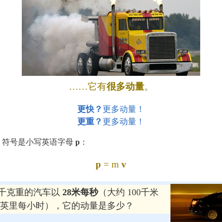
……它有
很多动量
。
更快？
更多动量！
更重？
更多动量！
。符号是小写英语字母
p
：
p
= m
v
0千克重的汽车以
28米每秒
（大约 100千米
60英里每小时），它的动量是多少？