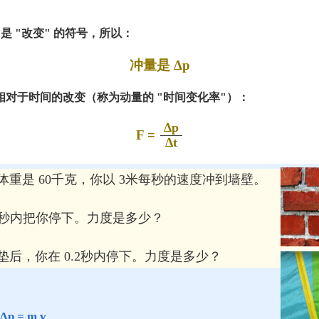
 是 "改变" 的符号
，所以：
冲量是 Δp
相对于时间的改变（称为动量的 "时间变化率"）：
Δp
F =
Δt
体重是 60千克，你以 3米每秒的速度冲到墙壁。
05秒内把你停下。力度是多少？
垫后，你在 0.2秒内停下。力度是多少？
Δp = m v