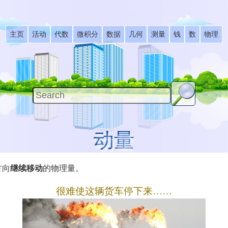
主页
活动
代数
微积分
数据
几何
测量
钱
数
物理
动量
方向
继续移动
的物理量。
很难使这辆货车停下来……