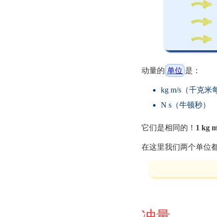
动量的
单位
是：
kg m/s（千克
N s（牛顿秒）
它们是相同的！
1 kg m
在这里我们两个单位
冲量